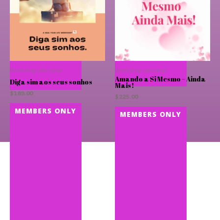
Workshop adicional
Workshop adicional
Amando a Si Mesmo – Ainda
Diga sim aos seus sonhos
Mais!
$
189.00
$
225.00
MEMBERS ONLY
MEMBERS ONLY