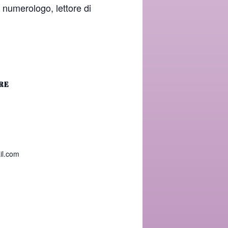
, numerologo, lettore di
RE
il.com