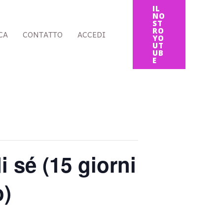
IL
NO
ST
RO
CA
CONTATTO
ACCEDI
YO
UT
UB
E
i sé (15 giorni
o)