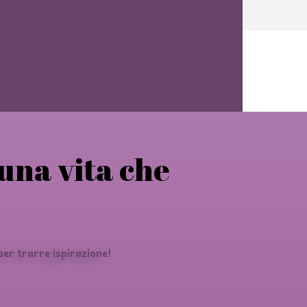
 una vita che
er trarre ispirazione!