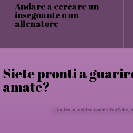
Andare a cercare un
insegnante o un
allenatore
Siete pronti a guarire
amate?
Unitevi al nostro canale YouTube, 