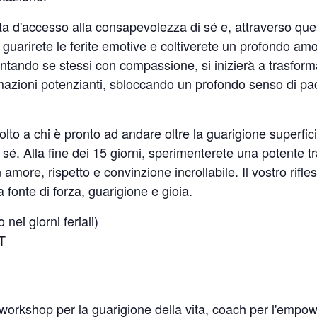
a d'accesso alla consapevolezza di sé e, attraverso ques
i, guarirete le ferite emotive e coltiverete un profondo amo
ontando se stessi con compassione, si inizierà a trasforma
rmazioni potenzianti, sbloccando un profondo senso di pac
lto a chi è pronto ad andare oltre la guarigione superfic
 sé. Alla fine dei 15 giorni, sperimenterete una potente 
amore, rispetto e convinzione incrollabile. Il vostro rifl
fonte di forza, guarigione e gioia.
 nei giorni feriali)
T
i workshop per la guarigione della vita, coach per l'emp