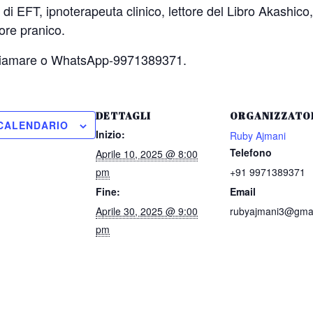
 di EFT, ipnoterapeuta clinico, lettore del Libro Akashico
ore pranico.
 chiamare o WhatsApp-9971389371.
DETTAGLI
ORGANIZZATO
 CALENDARIO
Inizio:
Ruby Ajmani
Telefono
Aprile 10, 2025 @ 8:00
pm
+91 9971389371
Fine:
Email
Aprile 30, 2025 @ 9:00
rubyajmani3@gma
pm