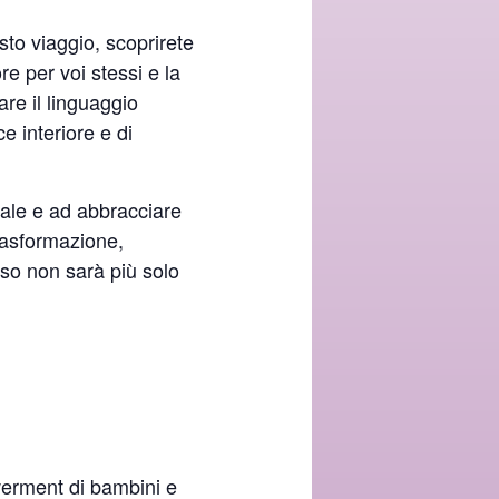
to viaggio, scoprirete
re per voi stessi e la
re il linguaggio
e interiore e di
iale e ad abbracciare
trasformazione,
esso non sarà più solo
owerment di bambini e