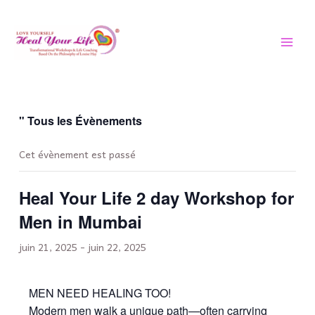
Aller
MEN
au
PRIN
contenu
" Tous les Évènements
Cet évènement est passé
Heal Your Life 2 day Workshop for
Men in Mumbai
juin 21, 2025
-
juin 22, 2025
MEN NEED HEALING TOO!
Modern men walk a unique path—often carrying