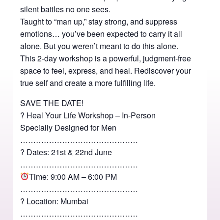
silent battles no one sees.
Taught to “man up,” stay strong, and suppress
emotions… you’ve been expected to carry it all
alone. But you weren’t meant to do this alone.
This 2-day workshop is a powerful, judgment-free
space to feel, express, and heal. Rediscover your
true self and create a more fulfilling life.
SAVE THE DATE!
? Heal Your Life Workshop – In-Person
Specially Designed for Men
………………………………………
? Dates: 21st & 22nd June
………………………………………
Time: 9:00 AM – 6:00 PM
………………………………………
? Location: Mumbai
………………………………………