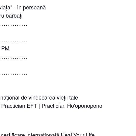
 viața" - în persoană
ru bărbați
………………
………………
0 PM
………………
………………
rnațional de vindecarea vieții tale
| Practician EFT | Practician Ho'oponopono
 certificare internațională Heal Your Life