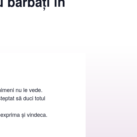
u bărbați în
nimeni nu le vede.
șteptat să duci totul
, exprima și vindeca.