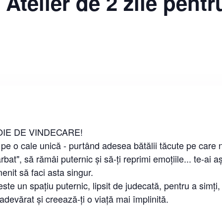
 Atelier de 2 zile pentr
OIE DE VINDECARE!
pe o cale unică - purtând adesea bătălii tăcute pe care 
ărbat", să rămâi puternic și să-ți reprimi emoțiile... te-ai a
menit să faci asta singur.
 este un spațiu puternic, lipsit de judecată, pentru a simți
devărat și creează-ți o viață mai împlinită.