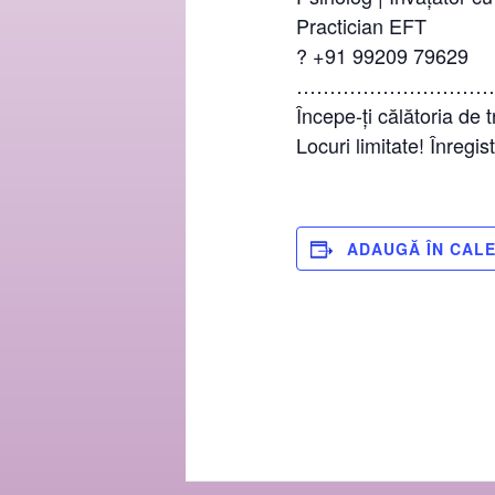
Practician EFT
? +91 99209 79629
………………………
Începe-ți călătoria de 
Locuri limitate! Înregis
ADAUGĂ ÎN CAL