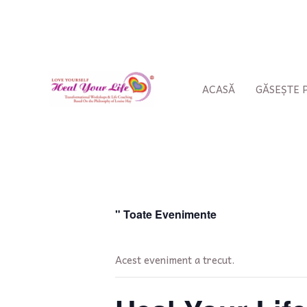
Treci
la
conținut
ACASĂ
GĂSEȘTE
" Toate Evenimente
Acest eveniment a trecut.