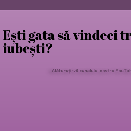
Ești gata să vindeci t
iubești?
Alăturați-vă canalului nostru YouTub