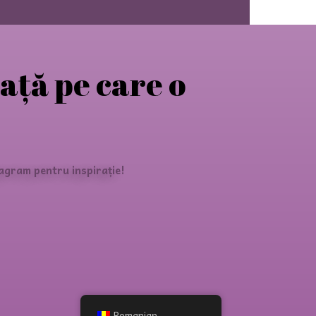
iață pe care o
agram pentru inspirație!
Romanian