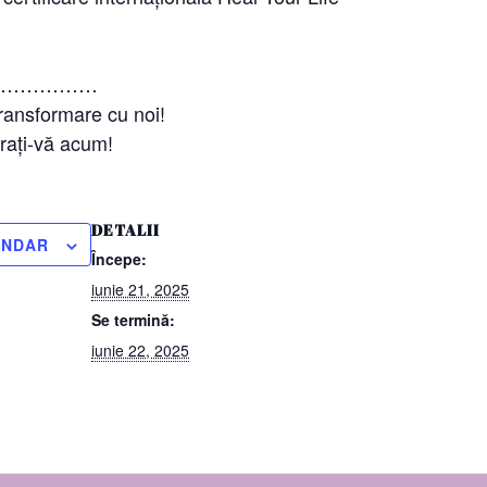
………………
transformare cu noi!
trați-vă acum!
DETALII
ENDAR
Începe:
iunie 21, 2025
Se termină:
iunie 22, 2025