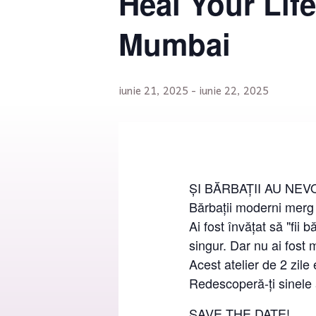
Heal Your Life
Mumbai
iunie 21, 2025
-
iunie 22, 2025
ȘI BĂRBAȚII AU NEV
Bărbații moderni merg 
Ai fost învățat să "fii b
singur. Dar nu ai fost 
Acest atelier de 2 zile
Redescoperă-ți sinele a
SAVE THE DATE!