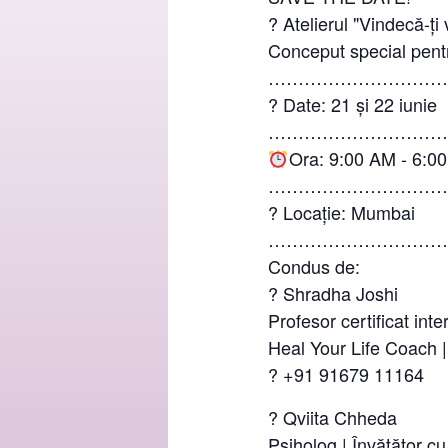
? Atelierul "Vindecă-ți
Conceput special pent
………………………
? Date: 21 și 22 iunie
………………………
Ora: 9:00 AM - 6:0
………………………
? Locație: Mumbai
………………………
Condus de:
? Shradha Joshi
Profesor certificat inte
Heal Your Life Coach 
? +91 91679 11164
? Qviita Chheda
Psiholog | Învățător cu