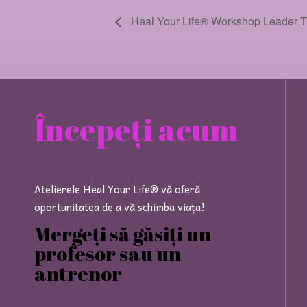
Heal Your Life® Workshop Leader Tr
Începeți acum
Atelierele Heal Your Life® vă oferă
oportunitatea de a vă schimba viața!
Mergeți să găsiți un
profesor sau un
antrenor