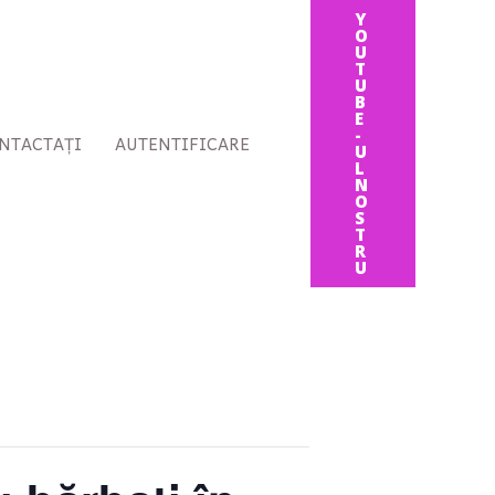
Y
O
U
T
U
B
E
-
NTACTAȚI
AUTENTIFICARE
U
L
N
O
S
T
R
U