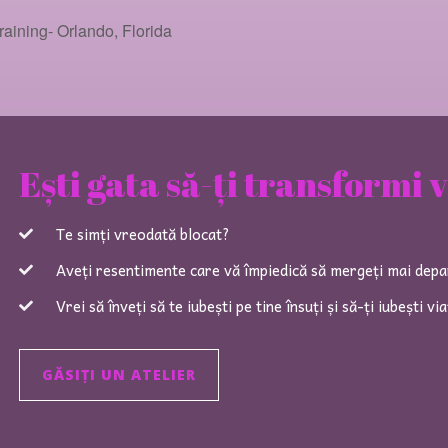
aining- Orlando, Florida
Ești gata să-ți transformi 
Te simți vreodată blocat?
Aveți resentimente care vă împiedică să mergeți mai dep
Vrei să înveți să te iubești pe tine însuți și să-ți iubești vi
GĂSIȚI UN ATELIER