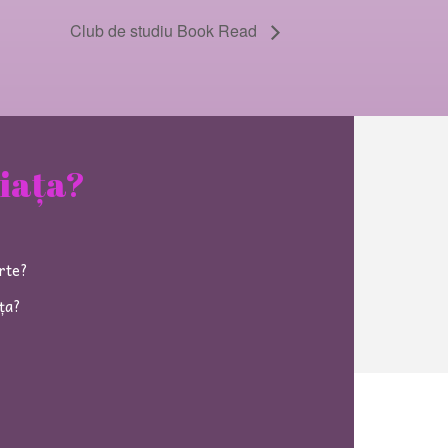
Club de studiu Book Read
viața?
arte?
ața?