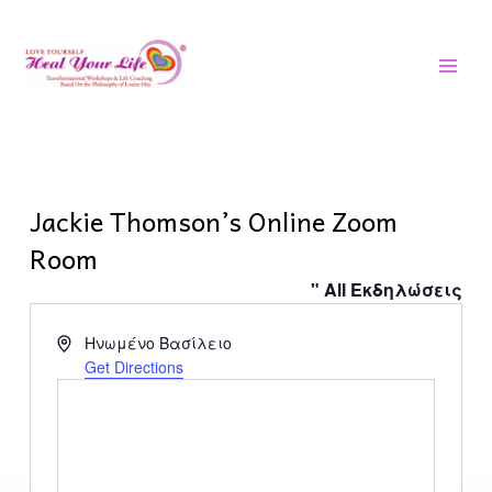
Μετάβαση
ΚΎΡΙ
στο
ΜΕΝ
περιεχόμενο
Jackie Thomson’s Online Zoom
Room
" All Εκδηλώσεις
Address
Ηνωμένο Βασίλειο
Get Directions