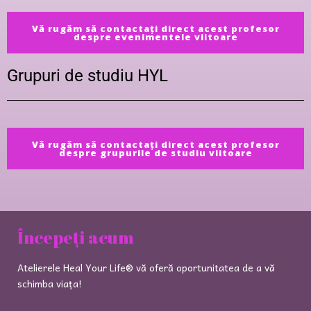
Vă rugăm să contactați direct acest profesor
despre evenimentele viitoare
Grupuri de studiu HYL
Vă rugăm să contactați direct acest profesor
despre grupurile de studiu viitoare
Începeți acum
Atelierele Heal Your Life® vă oferă oportunitatea de a vă
schimba viața!