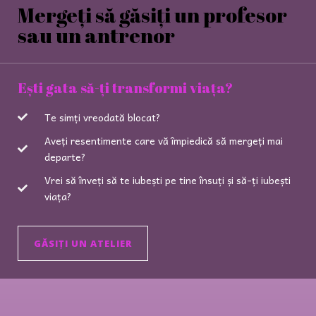
Mergeți să găsiți un profesor
sau un antrenor
Ești gata să-ți transformi viața?
Te simți vreodată blocat?
Aveți resentimente care vă împiedică să mergeți mai
departe?
Vrei să înveți să te iubești pe tine însuți și să-ți iubești
viața?
GĂSIȚI UN ATELIER