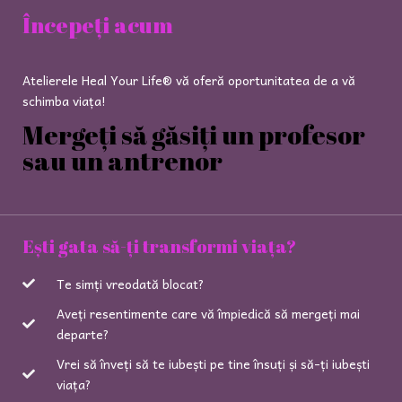
Începeți acum
Atelierele Heal Your Life® vă oferă oportunitatea de a vă
schimba viața!
Mergeți să găsiți un profesor
sau un antrenor
Ești gata să-ți transformi viața?
Te simți vreodată blocat?
Aveți resentimente care vă împiedică să mergeți mai
departe?
Vrei să înveți să te iubești pe tine însuți și să-ți iubești
viața?