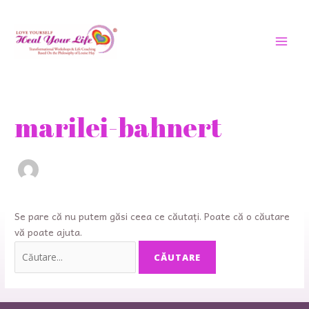
Treci
MEN
la
PRIN
conținut
Căutați:
marilei-bahnert
Se pare că nu putem găsi ceea ce căutați. Poate că o căutare
vă poate ajuta.