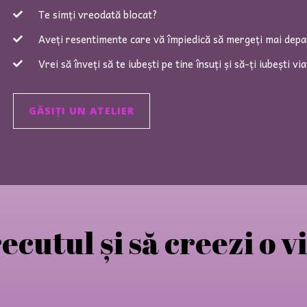
Te simți vreodată blocat?
Aveți resentimente care vă împiedică să mergeți mai dep
Vrei să înveți să te iubești pe tine însuți și să-ți iubești vi
GĂSIȚI UN ATELIER
recutul și să creezi o v