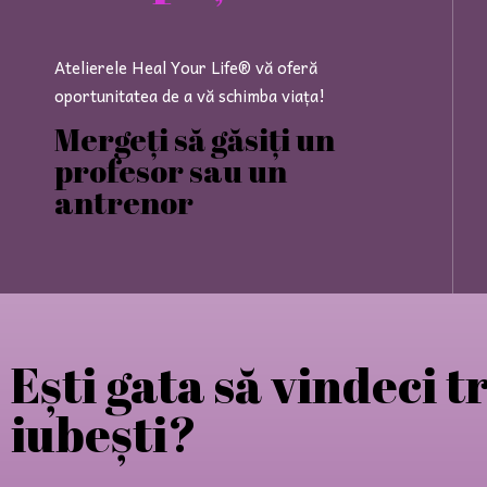
Atelierele Heal Your Life® vă oferă
oportunitatea de a vă schimba viața!
Mergeți să găsiți un
profesor sau un
antrenor
Ești gata să vindeci t
iubești?