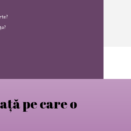
arte?
ața?
iață pe care o