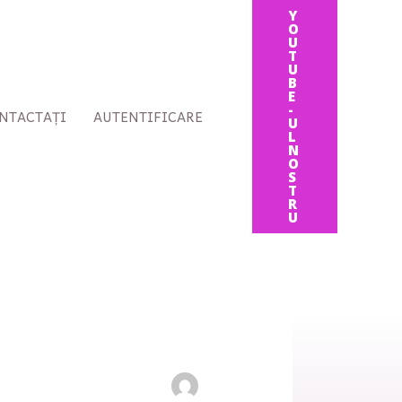
Y
O
U
T
U
B
E
-
NTACTAȚI
AUTENTIFICARE
U
L
N
O
S
T
R
U