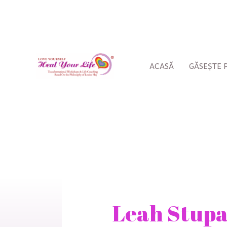
Treci
la
conținut
ACASĂ
GĂSEȘTE
Căutați:
Leah Stup