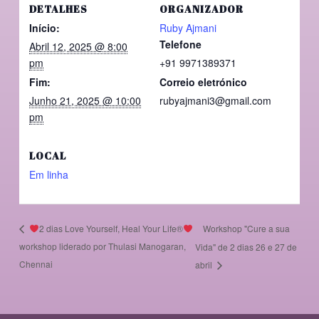
DETALHES
ORGANIZADOR
Início:
Ruby Ajmani
Telefone
Abril 12, 2025 @ 8:00
pm
+91 9971389371
Fim:
Correio eletrónico
Junho 21, 2025 @ 10:00
rubyajmani3@gmail.com
pm
LOCAL
Em linha
Workshop "Cure a sua
2 dias Love Yourself, Heal Your Life®
workshop liderado por Thulasi Manogaran,
Vida" de 2 dias 26 e 27 de
Chennai
abril