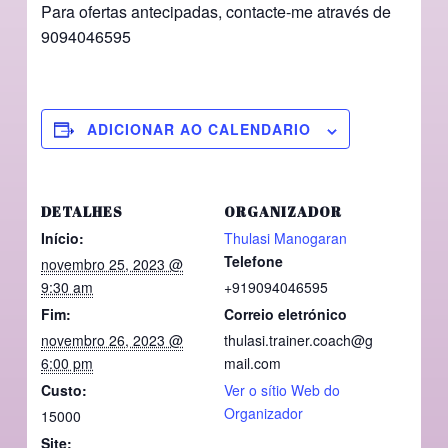
Para ofertas antecipadas, contacte-me através de
9094046595
ADICIONAR AO CALENDARIO
DETALHES
ORGANIZADOR
Início:
Thulasi Manogaran
Telefone
novembro 25, 2023 @
9:30 am
+919094046595
Fim:
Correio eletrónico
novembro 26, 2023 @
thulasi.trainer.coach@g
6:00 pm
mail.com
Custo:
Ver o sítio Web do
Organizador
15000
Site: