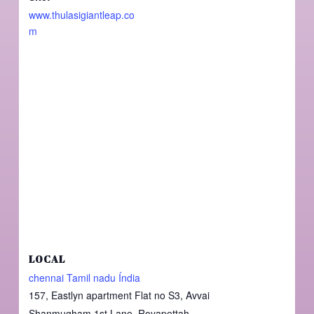
www.thulasigiantleap.co
m
LOCAL
chennai Tamil nadu Índia
157, Eastlyn apartment Flat no S3, Avvai
Shanmugham 1st Lane, Royapettah