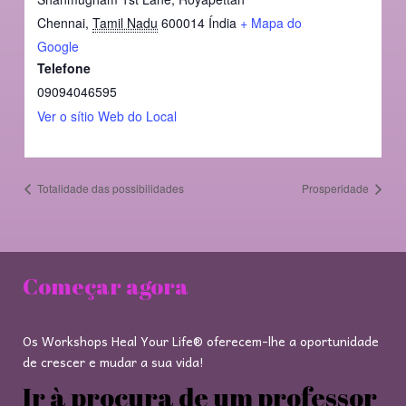
Chennai
,
Tamil Nadu
600014
Índia
+ Mapa do
Google
Telefone
09094046595
Ver o sítio Web do Local
Totalidade das possibilidades
Prosperidade
Começar agora
Os Workshops Heal Your Life® oferecem-lhe a oportunidade
de crescer e mudar a sua vida!
Ir à procura de um professor