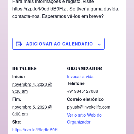
Para mais informações e registo, visite
https://rzp.io/l/9qdfdB9Flz . Se tiver alguma dúvida,
contacte-nos. Esperamos vê-los em breve?
ADICIONAR AO CALENDARIO
DETALHES
ORGANIZADOR
Início:
Invocar a vida
Telefone
novembro 4, 2023 @
9:30 am
+919845127088
Fim:
Correio eletrónico
novembro 5, 2023 @
piyush@invokelife.com
6:00 pm
Ver o sítio Web do
Site:
Organizador
https://rzp.io/l/9qdfdB9Fl