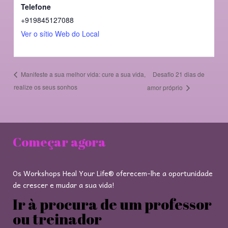
Telefone
+919845127088
Ver o sítio Web do Local
Desafio 21 dias de
Manifeste a sua melhor vida: cure a sua vida,
realize os seus sonhos
amor próprio
Começar agora
Os Workshops Heal Your Life® oferecem-lhe a oportunidade
de crescer e mudar a sua vida!
Ir à procura de um professor
ou treinador