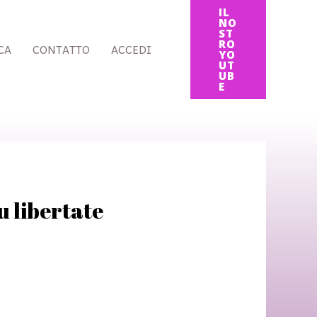
IL
NO
ST
RO
CA
CONTATTO
ACCEDI
YO
UT
UB
E
u libertate