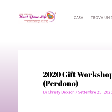
Vai
al
contenuto
CASA
TROVA UN 
Navigazione
posticipata
2020 Gift Workshop 
(Perdono)
Di
Christy Dickson
/
Settembre 25, 202