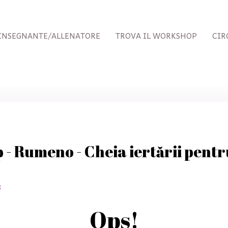
INSEGNANTE/ALLENATORE
TROVA IL WORKSHOP
CIR
- Rumeno - Cheia iertării pentr
3
Ops!