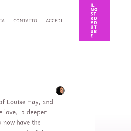
IL
NO
ST
RO
CA
CONTATTO
ACCEDI
YO
UT
UB
E
 of Louise Hay, and
e love, a deeper
to now have the