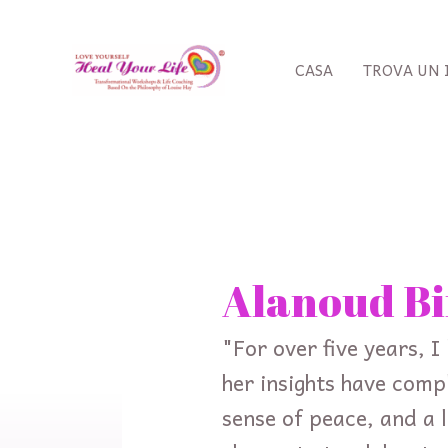
Vai
al
contenuto
CASA
TROVA UN 
Cerca:
Alanoud B
"For over five years, 
her insights have comp
sense of peace, and a 