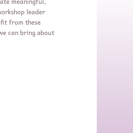
eate meaningful,
 workshop leader
efit from these
we can bring about