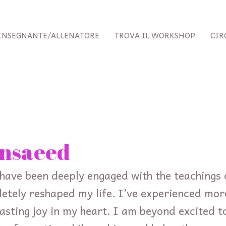
INSEGNANTE/ALLENATORE
TROVA IL WORKSHOP
CIR
insaeed
I have been deeply engaged with the teachings
letely reshaped my life. I’ve experienced mor
lasting joy in my heart. I am beyond excited 