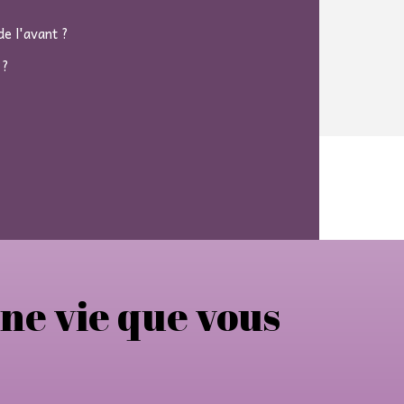
e l'avant ?
 ?
une vie que vous