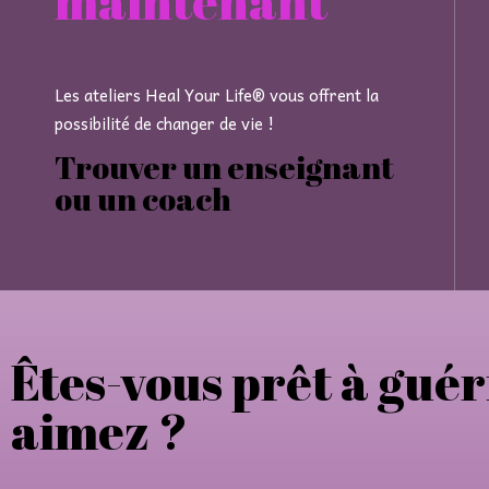
maintenant
Les ateliers Heal Your Life® vous offrent la
possibilité de changer de vie !
Trouver un enseignant
ou un coach
Êtes-vous prêt à guér
aimez ?