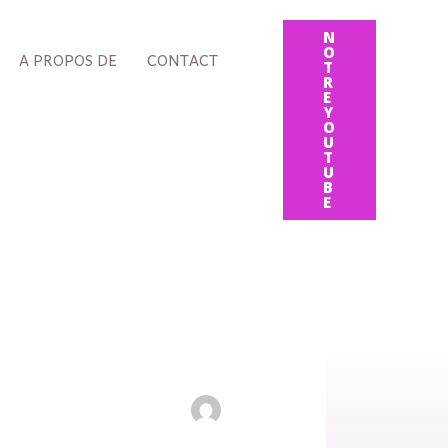
N
O
A PROPOS DE
CONTACT
T
R
E
Y
O
U
T
U
B
E