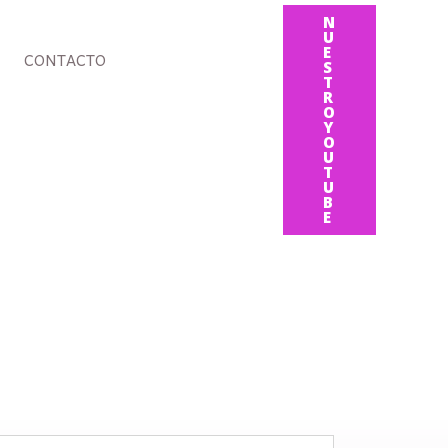
N
U
E
CONTACTO
S
T
R
O
Y
O
U
T
U
B
E