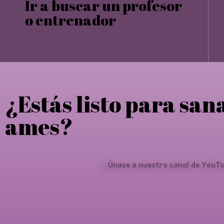
Ir a buscar un profesor
o entrenador
¿Estás listo para san
ames?
Únase a nuestro canal de YouTu