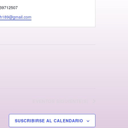
no
39712507
sh189@gmail.com
EVENTOS
SIGUIENTE(S)
SUSCRIBIRSE AL CALENDARIO