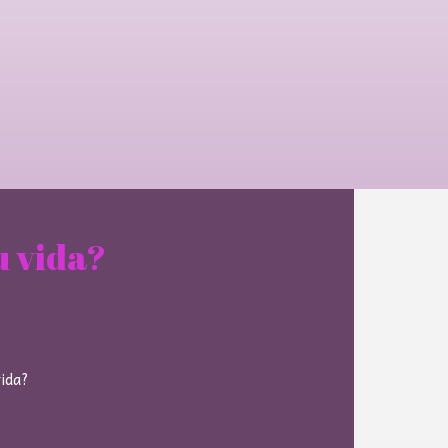
u vida?
vida?