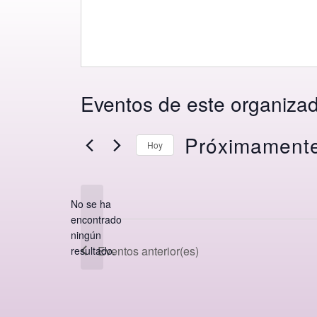
Eventos de este organiza
Próximament
Hoy
Seleccionar
fecha.
No se ha
encontrado
Aviso
ningún
Eventos
anterior(es)
resultado.