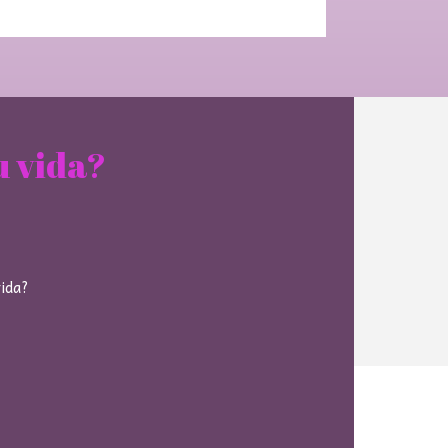
u vida?
vida?