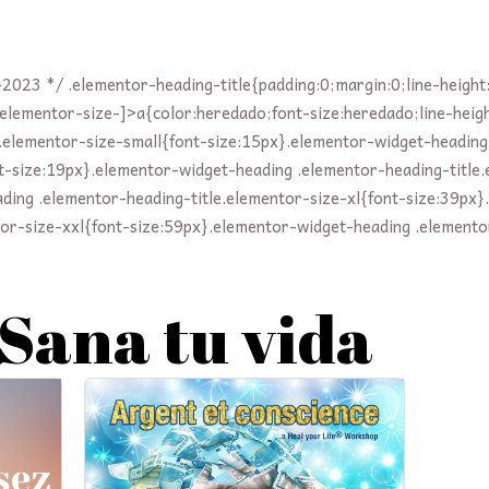
-2023 */ .elementor-heading-title{padding:0;margin:0;line-heigh
=elementor-size-]>a{color:heredado;font-size:heredado;line-hei
e.elementor-size-small{font-size:15px}.elementor-widget-heading
t-size:19px}.elementor-widget-heading .elementor-heading-title.
ding .elementor-heading-title.elementor-size-xl{font-size:39px
tor-size-xxl{font-size:59px}.elementor-widget-heading .elemento
"Sana tu vida