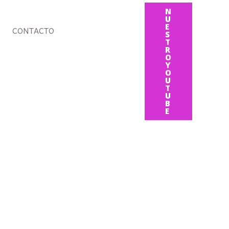
N
U
E
CONTACTO
S
T
R
O
Y
O
U
T
U
B
E