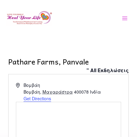
Μετάβαση
ΚΎΡΙ
στο
ΜΕΝ
περιεχόμενο
Pathare Farms, Panvale
" All Εκδηλώσεις
Address
Βομβάη
Βομβάη
,
Μαχαράστρα
400078
Ινδία
Get Directions