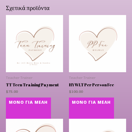
Σχετικά προϊόντα
Teacher Trainer
Teacher Trainer
TT Teen Training Payment
HYWLT Per Person Fee
$
75.00
$
100.00
ΜΌΝΟ ΓΙΑ ΜΈΛΗ
ΜΌΝΟ ΓΙΑ ΜΈΛΗ