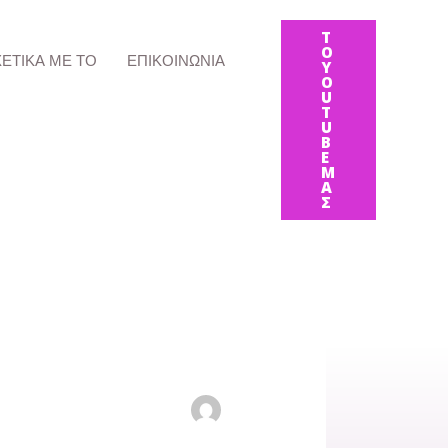
Τ
Ο
ΧΕΤΙΚΆ ΜΕ ΤΟ
ΕΠΙΚΟΙΝΩΝΊΑ
Y
O
U
T
U
B
E
Μ
Α
Σ