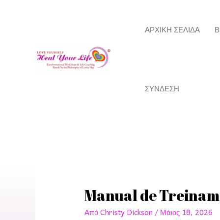
Μετάβαση
στο
ΑΡΧΙΚΉ ΣΕΛΊΔΑ
Β
περιεχόμενο
ΣΎΝΔΕΣΗ
Δημοσίευση
πλοήγησης
Manual de Treiname
Από
Christy Dickson
/
Μάιος 18, 2026