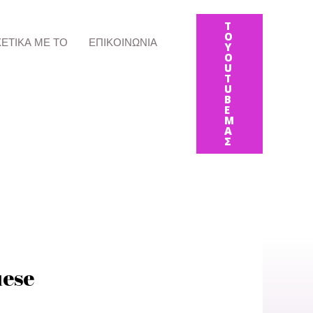
Τ
Ο
ΧΕΤΙΚΆ ΜΕ ΤΟ
ΕΠΙΚΟΙΝΩΝΊΑ
Y
O
U
T
U
B
E
Μ
Α
Σ
uese