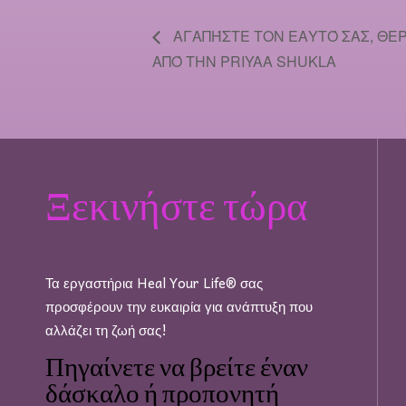
ΑΓΑΠΉΣΤΕ ΤΟΝ ΕΑΥΤΌ ΣΑΣ, ΘΕ
ΑΠΌ ΤΗΝ PRIYAA SHUKLA
Ξεκινήστε τώρα
Τα εργαστήρια Heal Your Life® σας
προσφέρουν την ευκαιρία για ανάπτυξη που
αλλάζει τη ζωή σας!
Πηγαίνετε να βρείτε έναν
δάσκαλο ή προπονητή