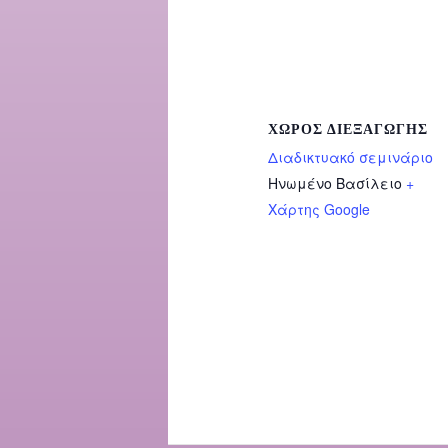
ΧΏΡΟΣ ΔΙΕΞΑΓΩΓΉΣ
Διαδικτυακό σεμινάριο
Ηνωμένο Βασίλειο
+
Χάρτης Google