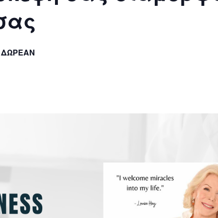
σας
ΔΩΡΕΆΝ