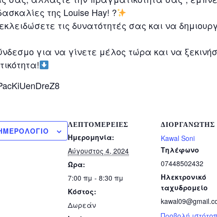
ασκαλίες της Louise Hay! ?
ξεκλειδώσετε τις δυνατότητές σας και να δημιουρ
ύνδεσμο για να γίνετε μέλος τώρα και να ξεκινήσ
τικότητα!
YhPacKiUenDreZ8
ΛΕΠΤΟΜΈΡΕΙΕΣ
ΔΙΟΡΓΑΝΩΤΉΣ
ΗΜΕΡΟΛΌΓΙΟ
Ημερομηνία:
Kawal Soni
Τηλέφωνο
Αύγουστος 4, 2024
07448502432
Ώρα:
Ηλεκτρονικό
7:00 πμ - 8:30 πμ
ταχυδρομείο
Κόστος:
kawal09@gmail.c
Δωρεάν
Προβολή ιστότο