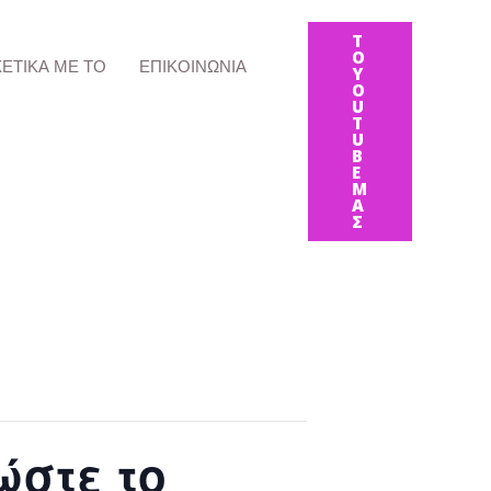
Τ
Ο
ΧΕΤΙΚΆ ΜΕ ΤΟ
ΕΠΙΚΟΙΝΩΝΊΑ
Y
O
U
T
U
B
E
Μ
Α
Σ
ώστε το