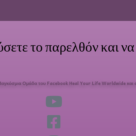
ύσετε το παρελθόν και ν
Παγκόσμια Ομάδα του Facebook Heal Your Life Worldwide και 