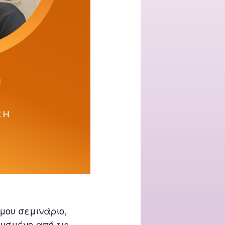
μου σεμινάριο,
υσμένο από τις