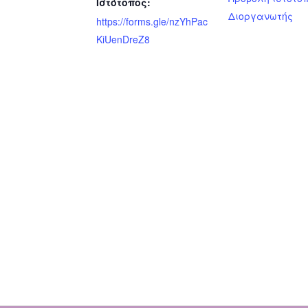
Ιστότοπος:
Διοργανωτής
https://forms.gle/nzYhPac
KiUenDreZ8