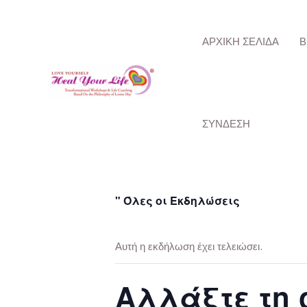
Μετάβαση
στο
ΑΡΧΙΚΉ ΣΕΛΊΔΑ
Β
περιεχόμενο
ΣΎΝΔΕΣΗ
" Όλες οι Εκδηλώσεις
Αυτή η εκδήλωση έχει τελειώσει.
Αλλάξτε τη 